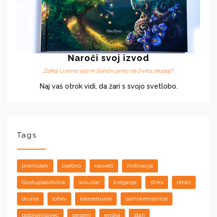
Naroči svoj izvod
Zakaj Lunina vila in Sončni princ ne živita skupaj?
Naj vaš otrok vidi, da žari s svojo svetlobo.
Tags
premislek
osebno
nasveti
motivacija
Gostujoaavtorica
woustar
kreganje
stres
otroci
druina
loitev
loenedruine
samskemamice
polonakisovec
pesem
enska
stari