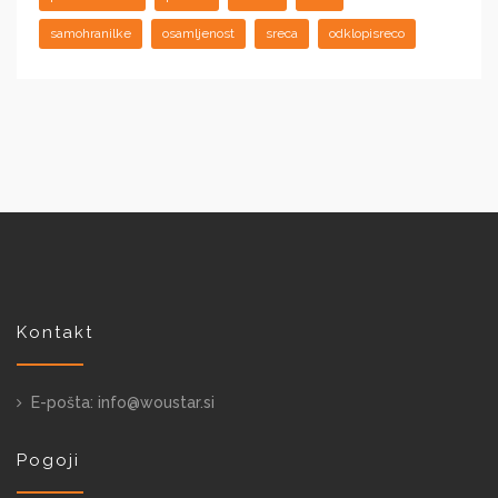
samohranilke
osamljenost
sreca
odklopisreco
Kontakt
E-pošta: info@woustar.si
Pogoji