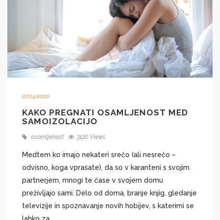
07.04.2020
KAKO PREGNATI OSAMLJENOST MED
SAMOIZOLACIJO
osamljenost
3120 Views
Medtem ko imajo nekateri srečo (ali nesrečo –
odvisno, koga vprašate), da so v karanteni s svojim
partnerjem, mnogi te čase v svojem domu
preživljajo sami. Delo od doma, branje knjig, gledanje
televizije in spoznavanje novih hobijev, s katerimi se
lahko za...