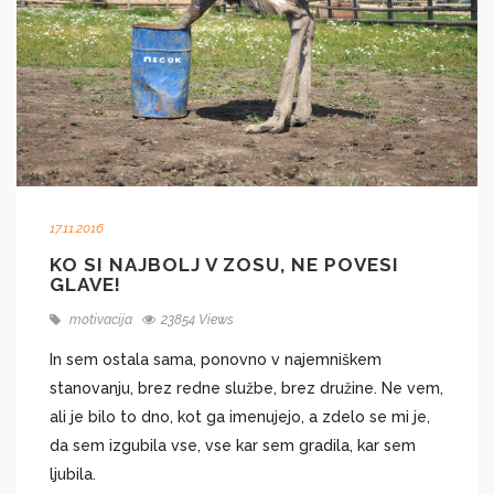
17.11.2016
KO SI NAJBOLJ V ZOSU, NE POVESI
GLAVE!
motivacija
23854 Views
​In sem ostala sama, ponovno v najemniškem
stanovanju, brez redne službe, brez družine. Ne vem,
ali je bilo to dno, kot ga imenujejo, a zdelo se mi je,
da sem izgubila vse, vse kar sem gradila, kar sem
ljubila.