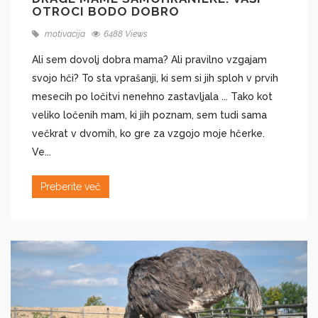
OTROCI BODO DOBRO
motivacija
6488 Views
Ali sem dovolj dobra mama? Ali pravilno vzgajam
svojo hči? To sta vprašanji, ki sem si jih sploh v prvih
mesecih po ločitvi nenehno zastavljala ... Tako kot
veliko ločenih mam, ki jih poznam, sem tudi sama
večkrat v dvomih, ko gre za vzgojo moje hčerke.
Ve...
Preberite več