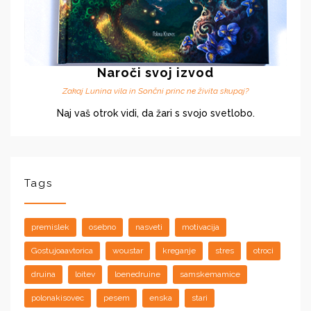
Naroči svoj izvod
Zakaj Lunina vila in Sončni princ ne živita skupaj?
Naj vaš otrok vidi, da žari s svojo svetlobo.
Tags
premislek
osebno
nasveti
motivacija
Gostujoaavtorica
woustar
kreganje
stres
otroci
druina
loitev
loenedruine
samskemamice
polonakisovec
pesem
enska
stari