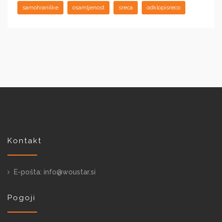
samohranilke
osamljenost
sreca
odklopisreco
Kontakt
E-pošta: info@woustar.si
Pogoji