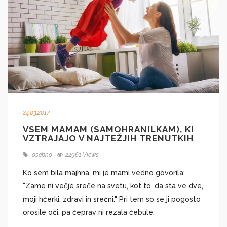
24.03.2017
VSEM MAMAM (SAMOHRANILKAM), KI
VZTRAJAJO V NAJTEŽJIH TRENUTKIH
osebno
22961 Views
Ko sem bila majhna, mi je mami vedno govorila:
"Zame ni večje sreče na svetu, kot to, da sta ve dve,
moji hčerki, zdravi in srečni." Pri tem so se ji pogosto
orosile oči, pa čeprav ni rezala čebule.