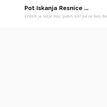
Pot Iskanja Resnice ...
Včasih je lažje bolj ljubiti kot pa se bolj 