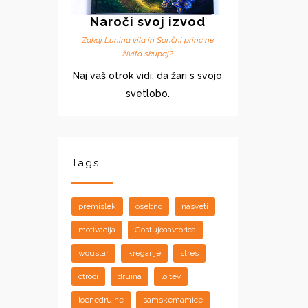
Naroči svoj izvod
Zakaj Lunina vila in Sončni princ ne
živita skupaj?
Naj vaš otrok vidi, da žari s svojo
svetlobo.
Tags
premislek
osebno
nasveti
motivacija
Gostujoaavtorica
woustar
kreganje
stres
otroci
druina
loitev
loenedruine
samskemamice