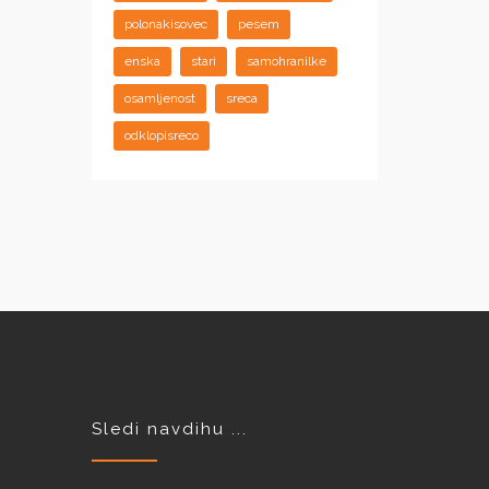
polonakisovec
pesem
enska
stari
samohranilke
osamljenost
sreca
odklopisreco
Sledi navdihu ...