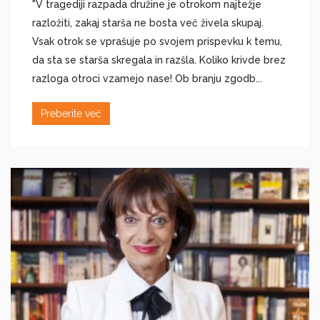
"V tragediji razpada družine je otrokom najtežje
razložiti, zakaj starša ne bosta več živela skupaj.
Vsak otrok se vprašuje po svojem prispevku k temu,
da sta se starša skregala in razšla. Koliko krivde brez
razloga otroci vzamejo nase! Ob branju zgodb...
Preberite več