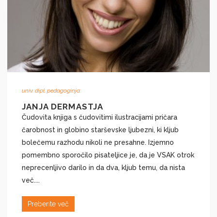
univ. dipl. pedagoginja
JANJA DERMASTJA
Čudovita knjiga s čudovitimi ilustracijami pričara
čarobnost in globino starševske ljubezni, ki kljub
bolečemu razhodu nikoli ne presahne. Izjemno
pomembno sporočilo pisateljice je, da je VSAK otrok
neprecenljivo darilo in da dva, kljub temu, da nista
več....
Preberite več