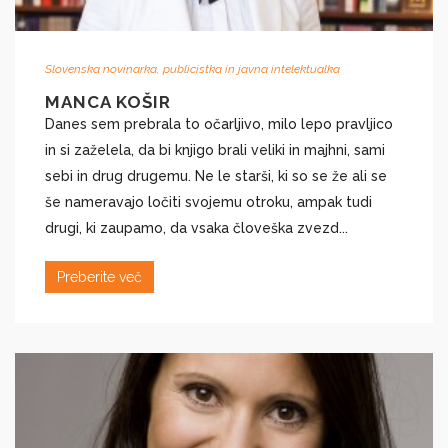
Slovenska novinarka, publicistka in javna intelektualka
MANCA KOŠIR
Danes sem prebrala to očarljivo, milo lepo pravljico
in si zaželela, da bi knjigo brali veliki in majhni, sami
sebi in drug drugemu. Ne le starši, ki so se že ali se
še nameravajo ločiti svojemu otroku, ampak tudi
drugi, ki zaupamo, da vsaka človeška zvezd...
Preberite več