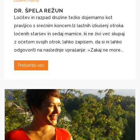
Ločena mama
DR. ŠPELA REŽUN
Ločitev in razpad družine težko dojemamo kot
pravljico s srečnim koncem.Iz lastnih izkušenj otroka
ločenih staršev in sedaj mamice, ki ne živi več skupaj
z očetom svojih otrok, lahko zapišem, da si ni lahko
odgovoriti na naslednje vprašanje: »Zakaj ne more...
Preberite več