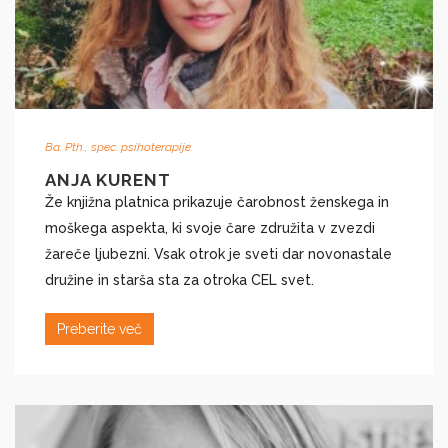
Ba. Pth., spec. psihoterapije
ANJA KURENT
Že knjižna platnica prikazuje čarobnost ženskega in
moškega aspekta, ki svoje čare združita v zvezdi
žareče ljubezni. Vsak otrok je sveti dar novonastale
družine in starša sta za otroka CEL svet.
Preberite več