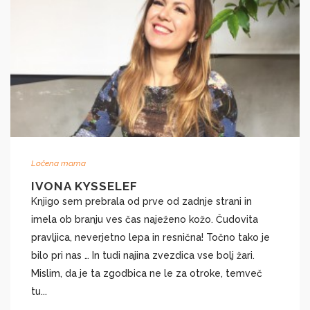
Ločena mama
IVONA KYSSELEF
Knjigo sem prebrala od prve od zadnje strani in
imela ob branju ves čas naježeno kožo. Čudovita
pravljica, neverjetno lepa in resnična! Točno tako je
bilo pri nas … In tudi najina zvezdica vse bolj žari.
Mislim, da je ta zgodbica ne le za otroke, temveč
tu...