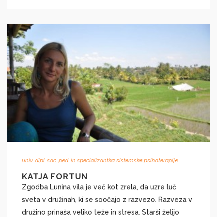
univ. dipl. soc. ped. in specializantka sistemske psihoterapije
KATJA FORTUN
Zgodba Lunina vila je več kot zrela, da uzre luč
sveta v družinah, ki se soočajo z razvezo. Razveza v
družino prinaša veliko teže in stresa. Starši želijo