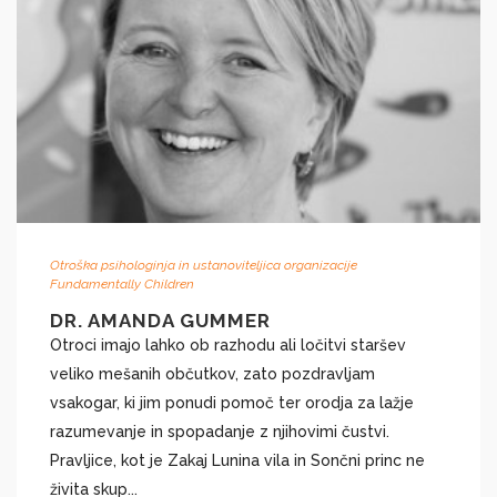
Otroška psihologinja in ustanoviteljica organizacije
Fundamentally Children
DR. AMANDA GUMMER
​Otroci imajo lahko ob razhodu ali ločitvi staršev
veliko mešanih občutkov, zato pozdravljam
vsakogar, ki jim ponudi pomoč ter orodja za lažje
razumevanje in spopadanje z njihovimi čustvi.
Pravljice, kot je Zakaj Lunina vila in Sončni princ ne
živita skup...