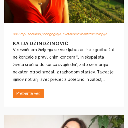
univ. dipl. socialna pedagoginja, svetovalka realitetne terapije
KATJA DŽINDŽINOVIČ
​V resničnem življenju se vse ljubezenske zgodbe žal
ne končajo s pravljičnim koncem “… in skupaj sta
živela srečno do konca svojih dni”, zato se morajo
nekateri otroci srečati z razhodom staršev. Takrat je
njihov notranji svet prežet z bolečino in žalostj...
Preberite več