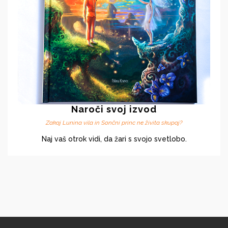
Naroči svoj izvod
Zakaj Lunina vila in Sončni princ ne živita skupaj?
Naj vaš otrok vidi, da žari s svojo svetlobo.