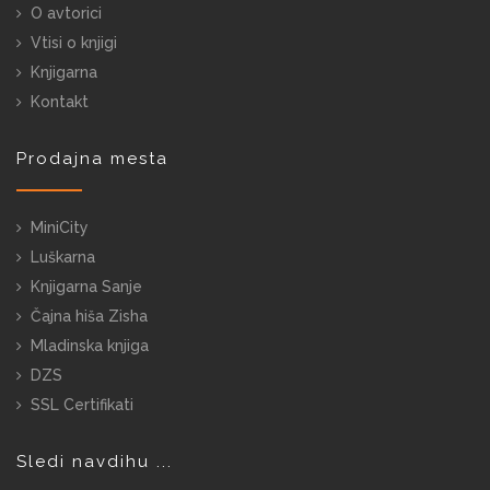
O avtorici
Vtisi o knjigi
Knjigarna
Kontakt
Prodajna mesta
MiniCity
Luškarna
Knjigarna Sanje
Čajna hiša Zisha
Mladinska knjiga
DZS
SSL Certifikati
Sledi navdihu ...