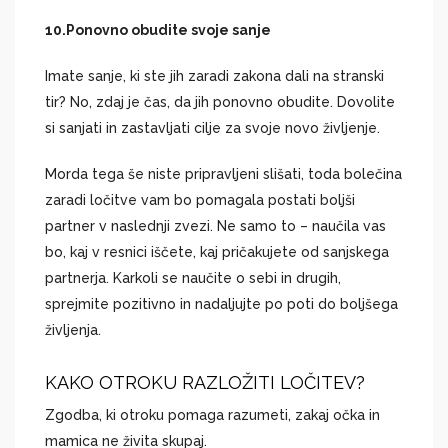
10.
Ponovno obudite svoje sanje
Imate sanje, ki ste jih zaradi zakona dali na stranski
tir? No, zdaj je čas, da jih ponovno obudite. Dovolite
si sanjati in zastavljati cilje za svoje novo življenje.
Morda tega še niste pripravljeni slišati, toda bolečina
zaradi ločitve vam bo pomagala postati boljši
partner v naslednji zvezi. Ne samo to – naučila vas
bo, kaj v resnici iščete, kaj pričakujete od sanjskega
partnerja. Karkoli se naučite o sebi in drugih,
sprejmite pozitivno in nadaljujte po poti do boljšega
življenja.
KAKO OTROKU RAZLOŽITI LOČITEV?
Zgodba, ki otroku pomaga razumeti, zakaj očka in
mamica ne živita skupaj.