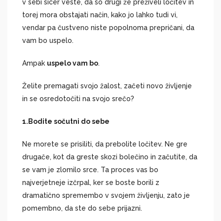
v sebi sicer veste, da so drugi že preživeli ločitev in
torej mora obstajati način, kako jo lahko tudi vi,
vendar pa čustveno niste popolnoma prepričani, da
vam bo uspelo.
Ampak
uspelo vam bo
.
Želite premagati svojo žalost, začeti novo življenje
in se osredotočiti na svojo srečo?
1.
Bodite sočutni do sebe
Ne morete se prisiliti, da prebolite ločitev. Ne gre
drugače, kot da greste skozi bolečino in začutite, da
se vam je zlomilo srce. Ta proces vas bo
najverjetneje izčrpal, ker se boste borili z
dramatično spremembo v svojem življenju, zato je
pomembno, da ste do sebe prijazni.