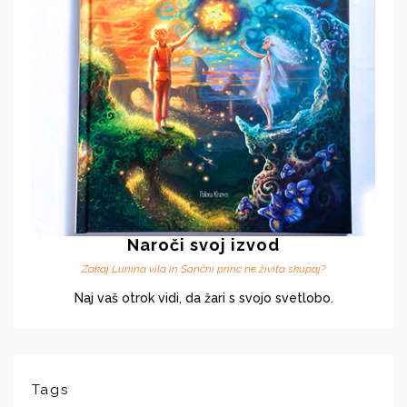
Naroči svoj izvod
Zakaj Lunina vila in Sončni princ ne živita skupaj?
Naj vaš otrok vidi, da žari s svojo svetlobo.
Tags