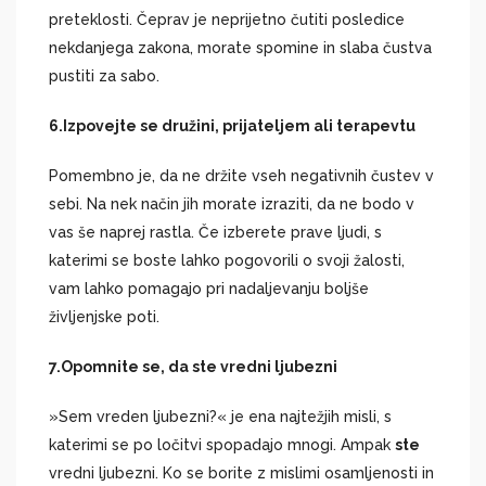
preteklosti. Čeprav je neprijetno čutiti posledice
nekdanjega zakona, morate spomine in slaba čustva
pustiti za sabo.
6.
Izpovejte se družini, prijateljem ali terapevtu
Pomembno je, da ne držite vseh negativnih čustev v
sebi. Na nek način jih morate izraziti, da ne bodo v
vas še naprej rastla. Če izberete prave ljudi, s
katerimi se boste lahko pogovorili o svoji žalosti,
vam lahko pomagajo pri nadaljevanju boljše
življenjske poti.
7.
Opomnite se, da ste vredni ljubezni
»Sem vreden ljubezni?« je ena najtežjih misli, s
katerimi se po ločitvi spopadajo mnogi. Ampak
ste
vredni ljubezni. Ko se borite z mislimi osamljenosti in