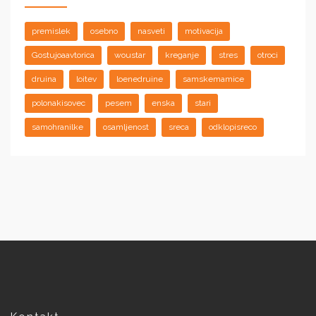
premislek
osebno
nasveti
motivacija
Gostujoaavtorica
woustar
kreganje
stres
otroci
druina
loitev
loenedruine
samskemamice
polonakisovec
pesem
enska
stari
samohranilke
osamljenost
sreca
odklopisreco