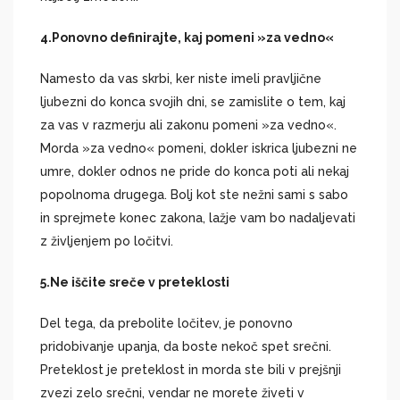
4.
Ponovno definirajte, kaj pomeni »za vedno«
Namesto da vas skrbi, ker niste imeli pravljične
ljubezni do konca svojih dni, se zamislite o tem, kaj
za vas v razmerju ali zakonu pomeni »za vedno«.
Morda »za vedno« pomeni, dokler iskrica ljubezni ne
umre, dokler odnos ne pride do konca poti ali nekaj
popolnoma drugega. Bolj kot ste nežni sami s sabo
in sprejmete konec zakona, lažje vam bo nadaljevati
z življenjem po ločitvi.
5.
Ne iščite sreče v preteklosti
Del tega, da prebolite ločitev, je ponovno
pridobivanje upanja, da boste nekoč spet srečni.
Preteklost je preteklost in morda ste bili v prejšnji
zvezi zelo srečni, vendar ne morete živeti v