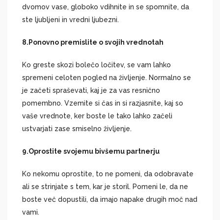
dvomov vase, globoko vdihnite in se spomnite, da
ste ljubljeni in vredni ljubezni.
8.
Ponovno premislite o svojih vrednotah
Ko greste skozi bolečo ločitev, se vam lahko
spremeni celoten pogled na življenje. Normalno se
je začeti spraševati, kaj je za vas resnično
pomembno. Vzemite si čas in si razjasnite, kaj so
vaše vrednote, ker boste le tako lahko začeli
ustvarjati zase smiselno življenje.
9.
Oprostite svojemu bivšemu partnerju
Ko nekomu oprostite, to ne pomeni, da odobravate
ali se strinjate s tem, kar je storil. Pomeni le, da ne
boste več dopustili, da imajo napake drugih moč nad
vami.