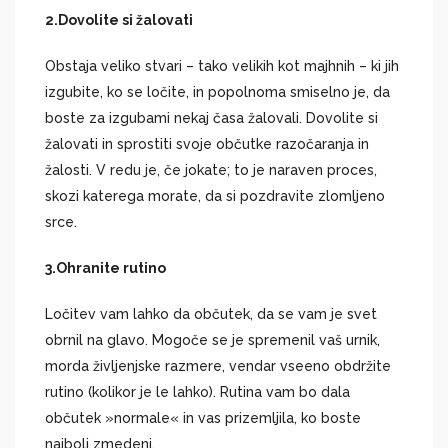
2.
Dovolite si žalovati
Obstaja veliko stvari – tako velikih kot majhnih – ki jih
izgubite, ko se ločite, in popolnoma smiselno je, da
boste za izgubami nekaj časa žalovali. Dovolite si
žalovati in sprostiti svoje občutke razočaranja in
žalosti. V redu je, če jokate; to je naraven proces,
skozi katerega morate, da si pozdravite zlomljeno
srce.
3.
Ohranite rutino
Ločitev vam lahko da občutek, da se vam je svet
obrnil na glavo. Mogoče se je spremenil vaš urnik,
morda življenjske razmere, vendar vseeno obdržite
rutino (kolikor je le lahko). Rutina vam bo dala
občutek »normale« in vas prizemljila, ko boste
najbolj zmedeni.