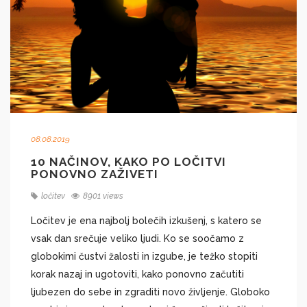
08.08.2019
10 NAČINOV, KAKO PO LOČITVI
PONOVNO ZAŽIVETI
ločitev
8901 views
Ločitev je ena najbolj bolečih izkušenj, s katero se
vsak dan srečuje veliko ljudi. Ko se soočamo z
globokimi čustvi žalosti in izgube, je težko stopiti
korak nazaj in ugotoviti, kako ponovno začutiti
ljubezen do sebe in zgraditi novo življenje. Globoko