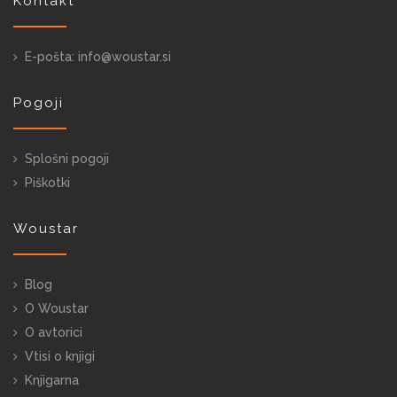
Kontakt
E-pošta: info@woustar.si
Pogoji
Splošni pogoji
Piškotki
Woustar
Blog
O Woustar
O avtorici
Vtisi o knjigi
Knjigarna