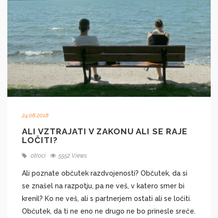
24.08.2018
ALI VZTRAJATI V ZAKONU ALI SE RAJE
LOČITI?
otroci
5552 Views
Ali poznate občutek razdvojenosti? Občutek, da si
se znašel na razpotju, pa ne veš, v katero smer bi
krenil? Ko ne veš, ali s partnerjem ostati ali se ločiti.
Občutek, da ti ne eno ne drugo ne bo prinesle sreče.