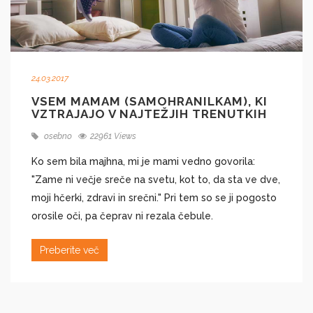
24.03.2017
VSEM MAMAM (SAMOHRANILKAM), KI
VZTRAJAJO V NAJTEŽJIH TRENUTKIH
osebno
22961 Views
Ko sem bila majhna, mi je mami vedno govorila:
"Zame ni večje sreče na svetu, kot to, da sta ve dve,
moji hčerki, zdravi in srečni." Pri tem so se ji pogosto
orosile oči, pa čeprav ni rezala čebule.
Preberite več