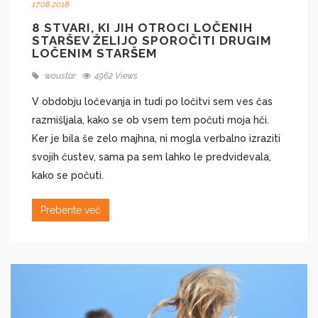
17.08.2018
8 STVARI, KI JIH OTROCI LOČENIH
STARŠEV ŽELIJO SPOROČITI DRUGIM
LOČENIM STARŠEM
woustar
4962 Views
V obdobju ločevanja in tudi po ločitvi sem ves čas
razmišljala, kako se ob vsem tem počuti moja hči.
Ker je bila še zelo majhna, ni mogla verbalno izraziti
svojih čustev, sama pa sem lahko le predvidevala,
kako se počuti.
Preberite več