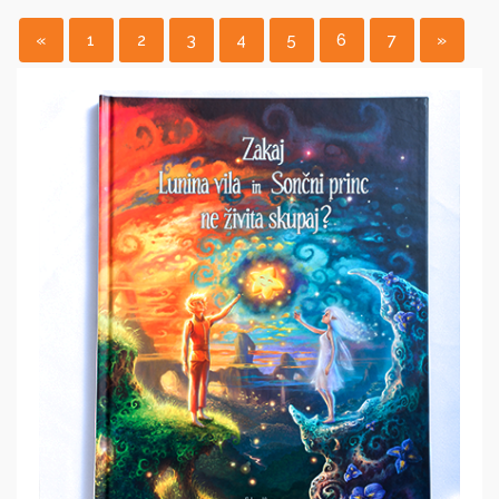
«
1
2
3
4
5
6
7
»