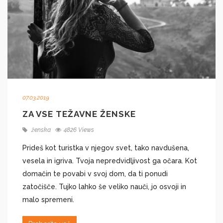
07.03.2019
ZA VSE TEŽAVNE ŽENSKE
ženska
4826 Views
​Prideš kot turistka v njegov svet, tako navdušena,
vesela in igriva. Tvoja nepredvidljivost ga očara. Kot
domačin te povabi v svoj dom, da ti ponudi
zatočišče. Tujko lahko še veliko nauči, jo osvoji in
malo spremeni.