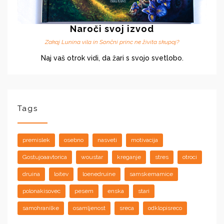
Naroči svoj izvod
Zakaj Lunina vila in Sončni princ ne živita skupaj?
Naj vaš otrok vidi, da žari s svojo svetlobo.
Tags
premislek
osebno
nasveti
motivacija
Gostujoaavtorica
woustar
kreganje
stres
otroci
druina
loitev
loenedruine
samskemamice
polonakisovec
pesem
enska
stari
samohranilke
osamljenost
sreca
odklopisreco