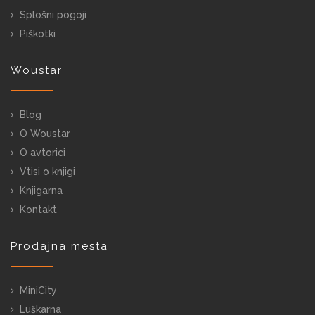
Splošni pogoji
Piškotki
Woustar
Blog
O Woustar
O avtorici
Vtisi o knjigi
Knjigarna
Kontakt
Prodajna mesta
MiniCity
Luškarna