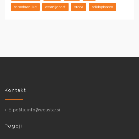
samohranilke
osamljenost
sreca
odklopisreco
Kontakt
E-pošta: info@woustar.si
Pogoji