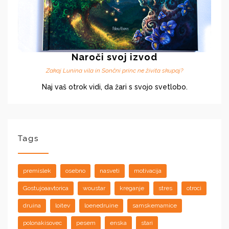
Naroči svoj izvod
Zakaj Lunina vila in Sončni princ ne živita skupaj?
Naj vaš otrok vidi, da žari s svojo svetlobo.
Tags
premislek
osebno
nasveti
motivacija
Gostujoaavtorica
woustar
kreganje
stres
otroci
druina
loitev
loenedruine
samskemamice
polonakisovec
pesem
enska
stari