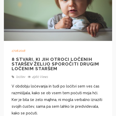
17.08.2018
8 STVARI, KI JIH OTROCI LOČENIH
STARŠEV ŽELIJO SPOROČITI DRUGIM
LOČENIM STARŠEM
ločitev
4960 Views
V obdobju ločevanja in tudi po ločitvi sem ves čas
razmišljala, kako se ob vsem tem počuti moja hči.
Ker je bila še zelo majhna, ni mogla verbalno izraziti
svojih čustev, sama pa sem lahko le predvidevala,
kako se počuti.