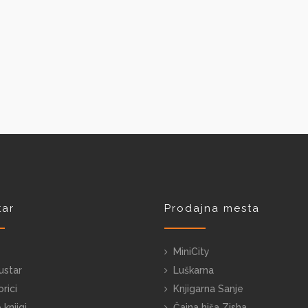
ar
Prodajna mesta
MiniCity
star
Luškarna
rici
Knjigarna Sanje
 knjigi
Čajna hiša Zisha