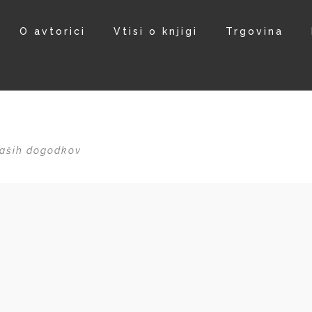
O avtorici
Vtisi o knjigi
Trgovina
 naših dogodkov