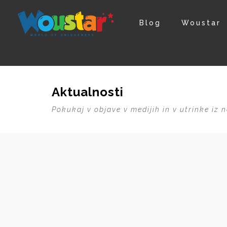
Blog
Woustar
Aktualnosti
Pokukaj v objave v medijih in v utrinke iz