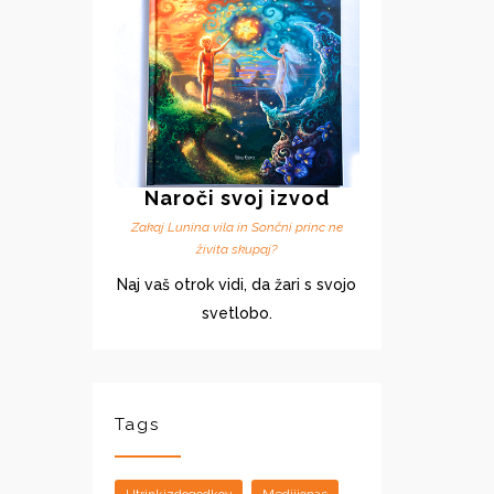
Naroči svoj izvod
Zakaj Lunina vila in Sončni princ ne
živita skupaj?
Naj vaš otrok vidi, da žari s svojo
svetlobo.
Tags
Utrinkizdogodkov
Medijionas