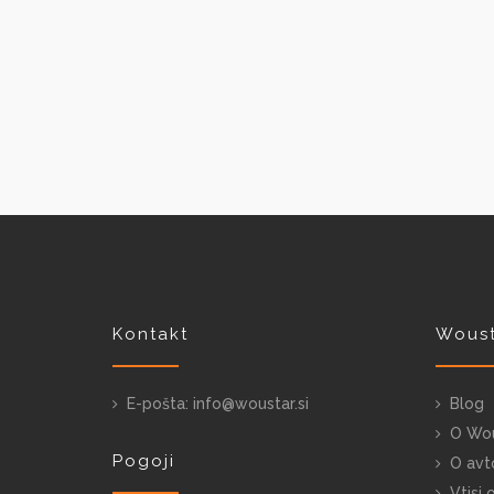
Kontakt
Woust
E-pošta: info@woustar.si
Blog
O Wou
Pogoji
O avto
Vtisi o