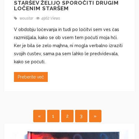
STARŠEV ŽELIJO SPOROČITI DRUGIM
LOČENIM STARŠEM
woustar
4962 Views
V obdobju ločevanja in tudi po ločitvi sem ves čas
razmišljala, kako se ob vsem tem počuti moja hči.
Ker je bila še zelo majhna, ni mogla verbalno izraziti
svojih čustev, sama pa sem lahko le predvidevala,
kako se počuti.
Preberite več
«
1
2
3
»