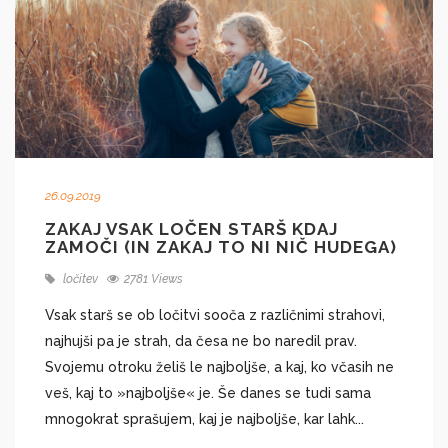
26.09.2019
ZAKAJ VSAK LOČEN STARŠ KDAJ
ZAMOČI (IN ZAKAJ TO NI NIČ HUDEGA)
ločitev
2781 Views
Vsak starš se ob ločitvi sooča z različnimi strahovi,
najhujši pa je strah, da česa ne bo naredil prav.
Svojemu otroku želiš le najboljše, a kaj, ko včasih ne
veš, kaj to »najboljše« je. Še danes se tudi sama
mnogokrat sprašujem, kaj je najboljše, kar lahk...