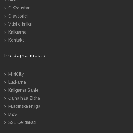
Blog
O Woustar
O avtorici
Vtisi o knjigi
Knjigarna
Kontakt
Prodajna mesta
MiniCity
Luškarna
Knjigarna Sanje
Čajna hiša Zisha
Mladinska knjiga
DZS
SSL Certifikati