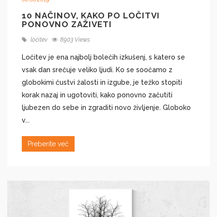
10 NAČINOV, KAKO PO LOČITVI
PONOVNO ZAŽIVETI
ločitev
8903 Views
​Ločitev je ena najbolj bolečih izkušenj, s katero se
vsak dan srečuje veliko ljudi. Ko se soočamo z
globokimi čustvi žalosti in izgube, je težko stopiti
korak nazaj in ugotoviti, kako ponovno začutiti
ljubezen do sebe in zgraditi novo življenje. Globoko
v...
Preberite več