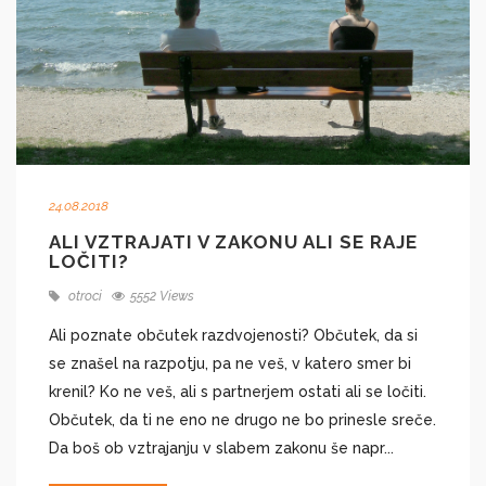
24.08.2018
ALI VZTRAJATI V ZAKONU ALI SE RAJE
LOČITI?
otroci
5552 Views
Ali poznate občutek razdvojenosti? Občutek, da si
se znašel na razpotju, pa ne veš, v katero smer bi
krenil? Ko ne veš, ali s partnerjem ostati ali se ločiti.
Občutek, da ti ne eno ne drugo ne bo prinesle sreče.
Da boš ob vztrajanju v slabem zakonu še napr...