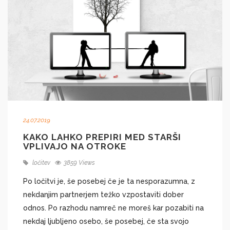
24.07.2019
KAKO LAHKO PREPIRI MED STARŠI
VPLIVAJO NA OTROKE
ločitev
3859 Views
Po ločitvi je, še posebej če je ta nesporazumna, z
nekdanjim partnerjem težko vzpostaviti dober
odnos. Po razhodu namreč ne moreš kar pozabiti na
nekdaj ljubljeno osebo, še posebej, če sta svojo