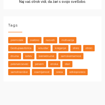
Naj vaš otrok vidi, da žari s svojo svetlobo.
Tags
premislek
osebno
nasveti
motivacija
Gostujoaavtorica
woustar
kreganje
stres
otroci
druina
loitev
loenedruine
samskemamice
polonakisovec
pesem
enska
stari
samohranilke
osamljenost
sreca
odklopisreco